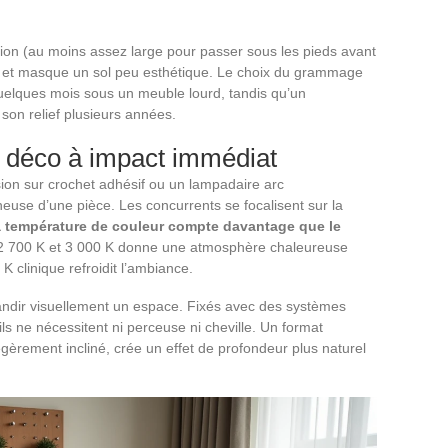
ion (au moins assez large pour passer sous les pieds avant
e et masque un sol peu esthétique. Le choix du grammage
quelques mois sous un meuble lourd, tandis qu’un
n relief plusieurs années.
 déco à impact immédiat
on sur crochet adhésif ou un lampadaire arc
neuse d’une pièce. Les concurrents se focalisent sur la
a température de couleur compte davantage que le
e 2 700 K et 3 000 K donne une atmosphère chaleureuse
K clinique refroidit l’ambiance.
randir visuellement un espace. Fixés avec des systèmes
ls ne nécessitent ni perceuse ni cheville. Un format
égèrement incliné, crée un effet de profondeur plus naturel