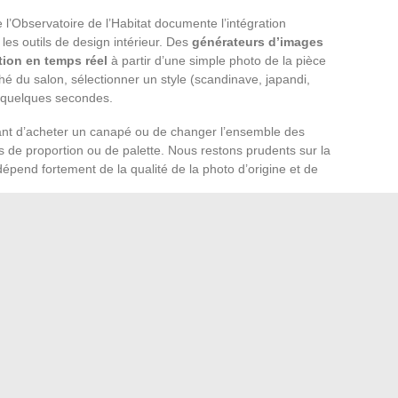
l’Observatoire de l’Habitat documente l’intégration
s les outils de design intérieur. Des
générateurs d’images
tion en temps réel
à partir d’une simple photo de la pièce
ché du salon, sélectionner un style (scandinave, japandi,
en quelques secondes.
 Avant d’acheter un canapé ou de changer l’ensemble des
eurs de proportion ou de palette. Nous restons prudents sur la
 dépend fortement de la qualité de la photo d’origine et de
elle, sans flash, pour un rendu exploitable par l’outil
e style avant de figer un choix d’achat
ussion avec un vendeur, pas comme un plan d’exécution
 sur des choix réversibles, techniques et réfléchis.
Un
, textiles de qualité et mobilier modulable
obtient un
sans engager de travaux lourds ni risquer sa caution.