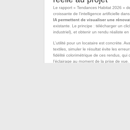
Le rapport « Tendances Habitat 2026 » de 
croissante de l’intelligence artificielle dan
IA permettent de visualiser une rénova
existante. Le principe : télécharger un cli
industriel), et obtenir un rendu réaliste 
L’utilité pour un locataire est concrète.
textiles, simuler le résultat évite les err
fidélité colorimétrique de ces rendus, qui
l’éclairage au moment de la prise de vue.
Photographier la pièce en lumière natur
Comparer au moins trois propositions d
Utiliser le rendu comme base de disc
définitif
La décoration d’un intérieur locatif repose
locataire bien équipé en pose flottante
résultat aussi abouti qu’un propriétaire, 