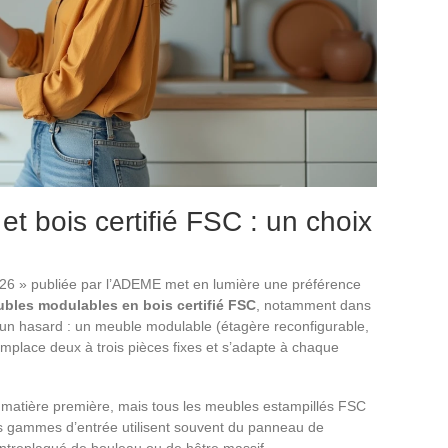
t bois certifié FSC : un choix
026 » publiée par l’ADEME met en lumière une préférence
bles modulables en bois certifié FSC
, notamment dans
s un hasard : un meuble modulable (étagère reconfigurable,
mplace deux à trois pièces fixes et s’adapte à chaque
la matière première, mais tous les meubles estampillés FSC
Les gammes d’entrée utilisent souvent du panneau de
ontreplaqué de bouleau ou de hêtre massif.